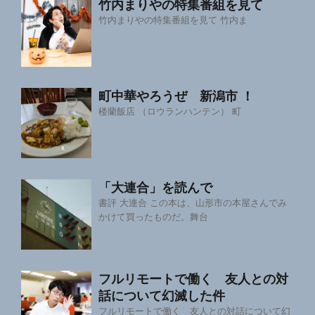
竹内まりやの特集番組を見て
竹内まりやの特集番組を見て 竹内ま
町中華やろうぜ 新潟市 ！
楼蘭飯店 （ロウランハンテン） 町
「大連合」を読んで
書評 大連合 この本は、山形市の本屋さんでみ
かけて買ったものだ。舞台
フルリモートで働く 友人との対
話について幻滅した件
フルリモートで働く 友人との対話について幻