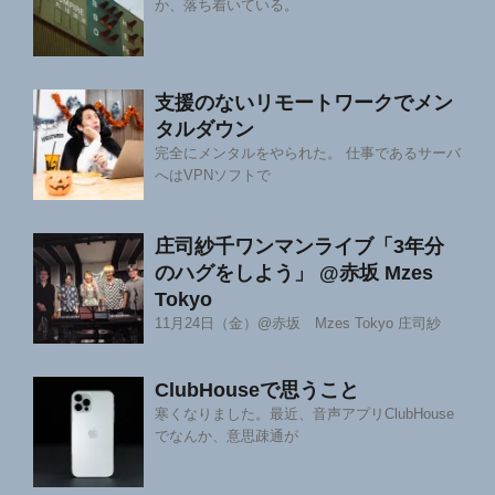
か、落ち着いている。
支援のないリモートワークでメン
タルダウン
完全にメンタルをやられた。 仕事であるサーバ
へはVPNソフトで
庄司紗千ワンマンライブ「3年分
のハグをしよう」 @赤坂 Mzes
Tokyo
11月24日（金）@赤坂 Mzes Tokyo 庄司紗
ClubHouseで思うこと
寒くなりました。最近、音声アプリClubHouse
でなんか、意思疎通が