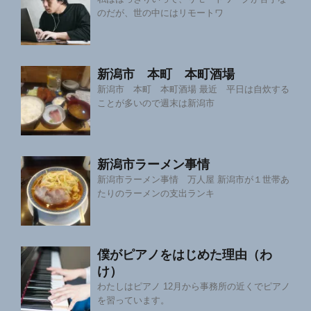
のだが、世の中にはリモートワ
新潟市 本町 本町酒場
新潟市 本町 本町酒場 最近 平日は自炊する
ことが多いので週末は新潟市
新潟市ラーメン事情
新潟市ラーメン事情 万人屋 新潟市が１世帯あ
たりのラーメンの支出ランキ
僕がピアノをはじめた理由（わ
け）
わたしはピアノ 12月から事務所の近くでピアノ
を習っています。