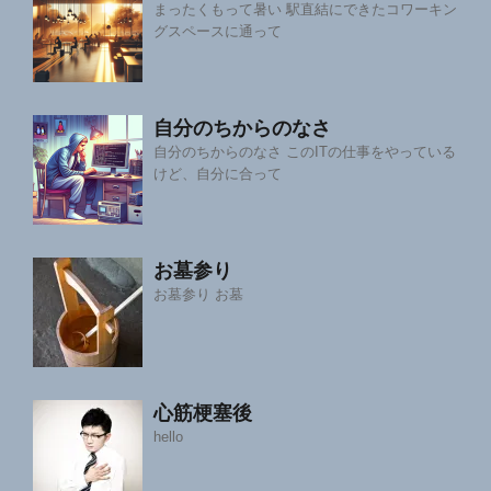
まったくもって暑い 駅直結にできたコワーキン
グスペースに通って
自分のちからのなさ
自分のちからのなさ このITの仕事をやっている
けど、自分に合って
お墓参り
お墓参り お墓
心筋梗塞後
hello