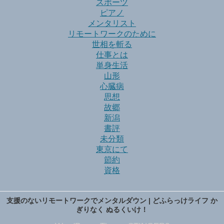
スポーツ
ピアノ
メンタリスト
リモートワークのために
世相を斬る
仕事とは
単身生活
山形
心臓病
思想
故郷
新潟
書評
未分類
東京にて
節約
資格
支援のないリモートワークでメンタルダウン | どふらっけライフ か
ぎりなく ぬるくいけ！