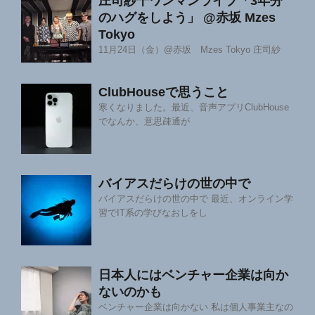
庄司紗千ワンマンライブ「3年分
のハグをしよう」 @赤坂 Mzes
Tokyo
11月24日（金）@赤坂 Mzes Tokyo 庄司紗
ClubHouseで思うこと
寒くなりました。最近、音声アプリClubHouse
でなんか、意思疎通が
バイアスだらけの世の中で
バイアスだらけの世の中で 最近、オンライン学
習でIT系の学びなおしをし
日本人にはベンチャー企業は向か
ないのかも
ベンチャー企業は向かない 私は個人事業主なの