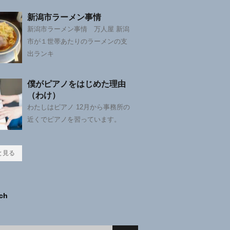
新潟市ラーメン事情
新潟市ラーメン事情 万人屋 新潟
市が１世帯あたりのラーメンの支
出ランキ
僕がピアノをはじめた理由
（わけ）
わたしはピアノ 12月から事務所の
近くでピアノを習っています。
と見る
ch