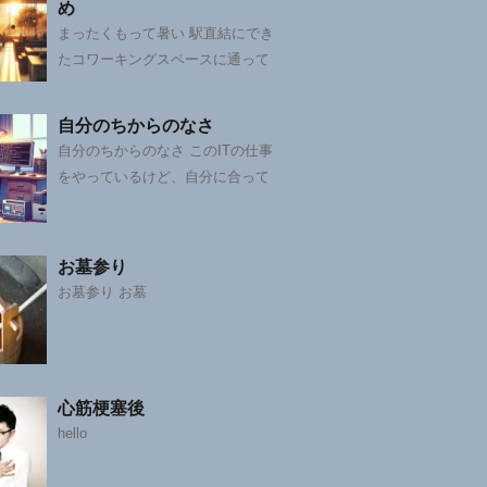
め
まったくもって暑い 駅直結にでき
たコワーキングスペースに通って
自分のちからのなさ
自分のちからのなさ このITの仕事
をやっているけど、自分に合って
お墓参り
お墓参り お墓
心筋梗塞後
hello