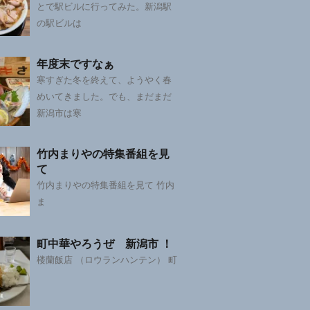
とで駅ビルに行ってみた。新潟駅
の駅ビルは
年度末ですなぁ
寒すぎた冬を終えて、ようやく春
めいてきました。でも、まだまだ
新潟市は寒
竹内まりやの特集番組を見
て
竹内まりやの特集番組を見て 竹内
ま
町中華やろうぜ 新潟市 ！
楼蘭飯店 （ロウランハンテン） 町