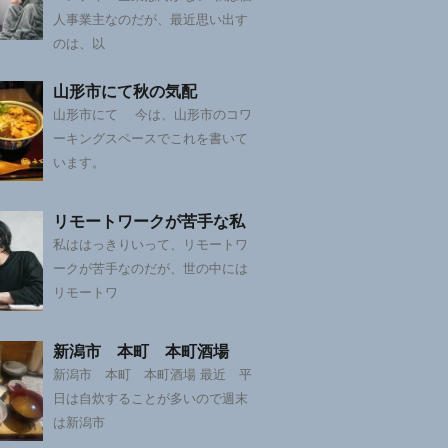
人事業主なのだが、最近思い出す
のは、以
山形市にて秋の気配
山形市にて 今は、山形市のコワ
ーキングスペースでこれを書いて
います。
リモートワークが苦手な私
私ははっきりいって、リモートワ
ークが苦手なのだが、世の中には
リモートワ
新潟市 本町 本町酒場
新潟市 本町 本町酒場 最近 平
日は自炊することが多いので週末
は新潟市