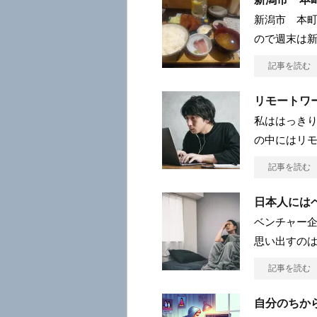
新潟市 本町
ので週末は
記事を読む
リモートワ
私ははっき
の中にはリ
記事を読む
日本人には
ベンチャー企
思い出すの
記事を読む
自分のちか