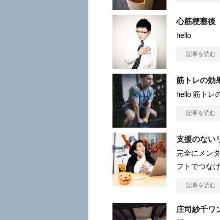
心筋梗塞後
hello
記事を読む
筋トレの効
hello 筋
記事を読む
支援のない
完全にメンタ
フトでつな
記事を読む
庄司紗千ワ