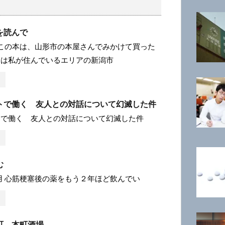
を読んで
 この本は、山形市の本屋さんでみかけて買った
台は私が住んでいるエリアの新潟市
トで働く 友人との対話について幻滅した件
トで働く 友人との対話について幻滅した件
む
用 心筋梗塞後の薬をもう２年ほど飲んでい
町 本町酒場