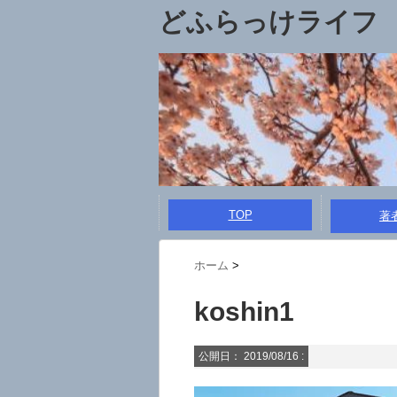
どふらっけライフ
TOP
著
ホーム
>
koshin1
公開日：
2019/08/16
: