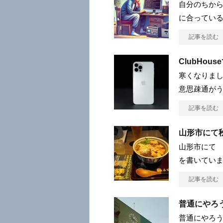
自分のちから
に合ってい
記事を読む
ClubHou
寒くなりまし
意思疎通がう
記事を読む
山形市にて
山形市にて
を書いてい
記事を読む
普通にやろ
普通にやろう