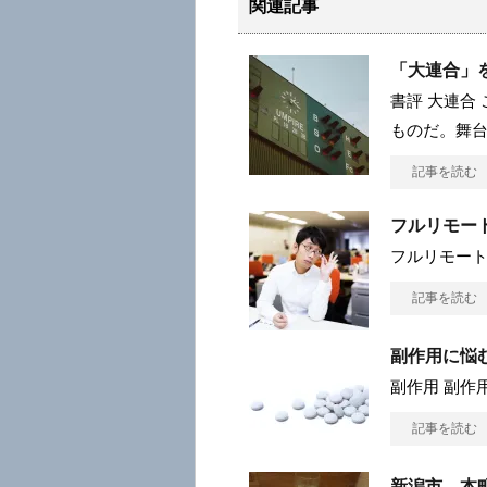
関連記事
「大連合」
書評 大連合
ものだ。舞
記事を読む
フルリモー
フルリモー
記事を読む
副作用に悩
副作用 副作
記事を読む
新潟市 本