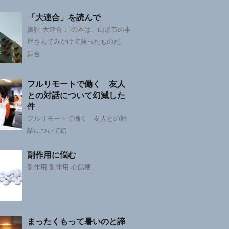
「大連合」を読んで
書評 大連合 この本は、山形市の本
屋さんでみかけて買ったものだ。
舞台
フルリモートで働く 友人
との対話について幻滅した
件
フルリモートで働く 友人との対
話について幻
副作用に悩む
副作用 副作用 心筋梗
まったくもって暑いのと諦