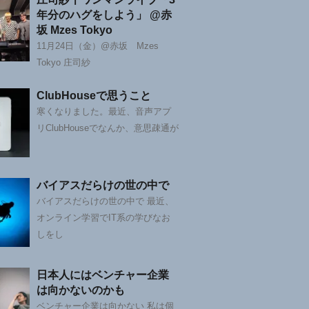
年分のハグをしよう」 @赤
坂 Mzes Tokyo
11月24日（金）@赤坂 Mzes
Tokyo 庄司紗
ClubHouseで思うこと
寒くなりました。最近、音声アプ
リClubHouseでなんか、意思疎通が
バイアスだらけの世の中で
バイアスだらけの世の中で 最近、
オンライン学習でIT系の学びなお
しをし
日本人にはベンチャー企業
は向かないのかも
ベンチャー企業は向かない 私は個