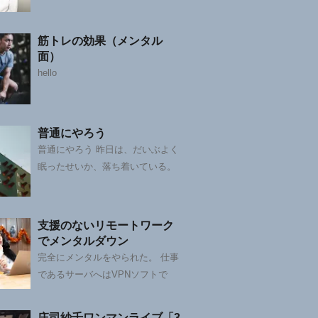
筋トレの効果（メンタル
面）
hello
普通にやろう
普通にやろう 昨日は、だいぶよく
眠ったせいか、落ち着いている。
支援のないリモートワーク
でメンタルダウン
完全にメンタルをやられた。 仕事
であるサーバへはVPNソフトで
庄司紗千ワンマンライブ「3