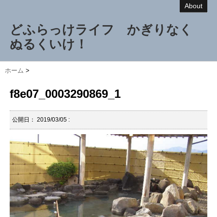
About
どふらっけライフ かぎりなく
ぬるくいけ！
ホーム
>
f8e07_0003290869_1
公開日：
2019/03/05
: