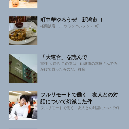
町中華やろうぜ 新潟市 ！
楼蘭飯店 （ロウランハンテン） 町
「大連合」を読んで
書評 大連合 この本は、山形市の本屋さんでみ
かけて買ったものだ。舞台
フルリモートで働く 友人との対
話について幻滅した件
フルリモートで働く 友人との対話について幻