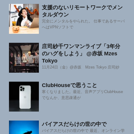
支援のないリモートワークでメン
タルダウン
完全にメンタルをやられた。 仕事であるサーバ
へはVPNソフトで
庄司紗千ワンマンライブ「3年分
のハグをしよう」 @赤坂 Mzes
Tokyo
11月24日（金）@赤坂 Mzes Tokyo 庄司紗
ClubHouseで思うこと
寒くなりました。最近、音声アプリClubHouse
でなんか、意思疎通が
バイアスだらけの世の中で
バイアスだらけの世の中で 最近、オンライン学