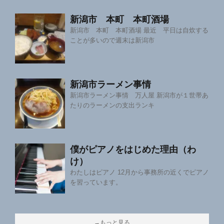
新潟市 本町 本町酒場
新潟市 本町 本町酒場 最近 平日は自炊する
ことが多いので週末は新潟市
新潟市ラーメン事情
新潟市ラーメン事情 万人屋 新潟市が１世帯あ
たりのラーメンの支出ランキ
僕がピアノをはじめた理由（わ
け）
わたしはピアノ 12月から事務所の近くでピアノ
を習っています。
→もっと見る