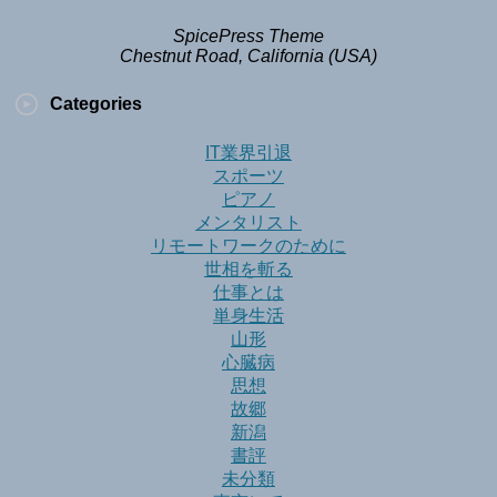
SpicePress Theme
Chestnut Road, California (USA)
Categories
IT業界引退
スポーツ
ピアノ
メンタリスト
リモートワークのために
世相を斬る
仕事とは
単身生活
山形
心臓病
思想
故郷
新潟
書評
未分類