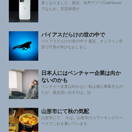
寒くなりました。最近、音声アプリClubHouse
でなんか、意思疎通が
バイアスだらけの世の中で
バイアスだらけの世の中で 最近、オンライン学
習でIT系の学びなおしをし
日本人にはベンチャー企業は向か
ないのかも
ベンチャー企業は向かない 私は個人事業主なの
だが、最近思い出すのは、以
山形市にて秋の気配
山形市にて 今は、山形市のコワーキングスペ
ースでこれを書いています。