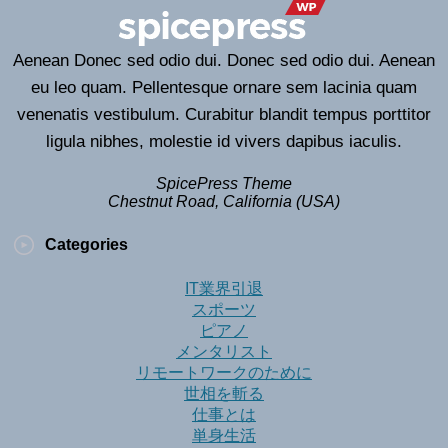
Aenean Donec sed odio dui. Donec sed odio dui. Aenean
eu leo quam. Pellentesque ornare sem lacinia quam
venenatis vestibulum. Curabitur blandit tempus porttitor
ligula nibhes, molestie id vivers dapibus iaculis.
SpicePress Theme
Chestnut Road, California (USA)
Categories
IT業界引退
スポーツ
ピアノ
メンタリスト
リモートワークのために
世相を斬る
仕事とは
単身生活