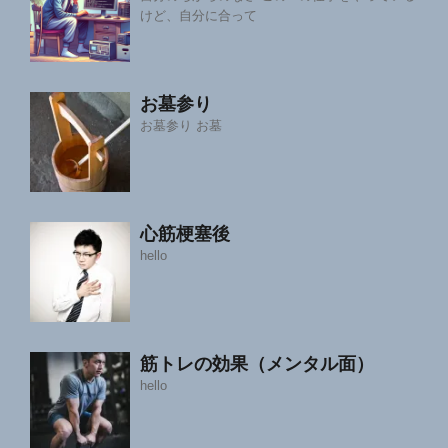
けど、自分に合って
お墓参り
お墓参り お墓
心筋梗塞後
hello
筋トレの効果（メンタル面）
hello