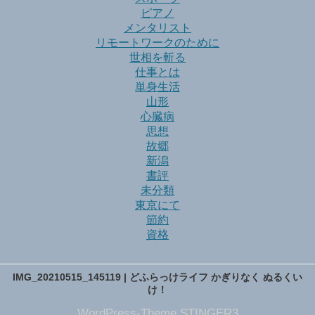
ピアノ
メンタリスト
リモートワークのために
世相を斬る
仕事とは
単身生活
山形
心臓病
思想
故郷
新潟
書評
未分類
東京にて
節約
資格
IMG_20210515_145119 | どふらっけライフ かぎりなく ぬるくい
け！
WordPress-Theme STINGER3