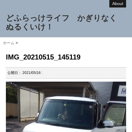
About
どふらっけライフ かぎりなく
ぬるくいけ！
ホーム
>
IMG_20210515_145119
公開日：
2021/05/16
: