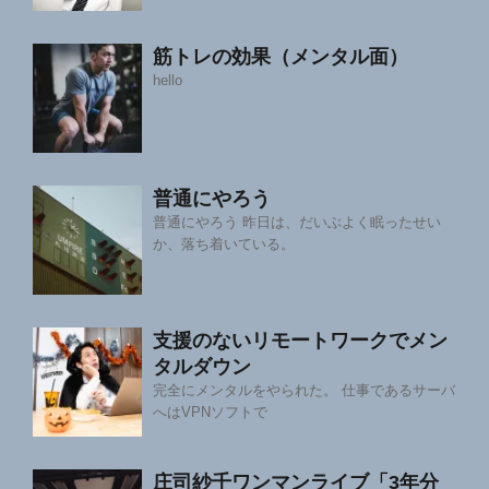
筋トレの効果（メンタル面）
hello
普通にやろう
普通にやろう 昨日は、だいぶよく眠ったせい
か、落ち着いている。
支援のないリモートワークでメン
タルダウン
完全にメンタルをやられた。 仕事であるサーバ
へはVPNソフトで
庄司紗千ワンマンライブ「3年分