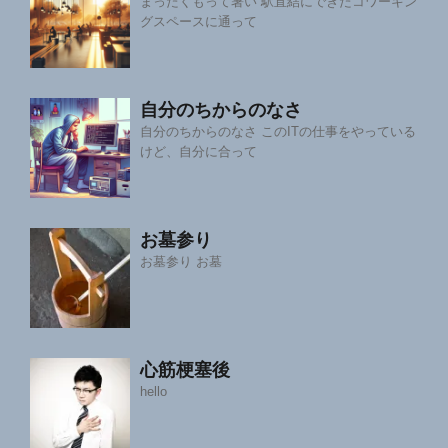
まったくもって暑い 駅直結にできたコワーキン
グスペースに通って
自分のちからのなさ
自分のちからのなさ このITの仕事をやっている
けど、自分に合って
お墓参り
お墓参り お墓
心筋梗塞後
hello