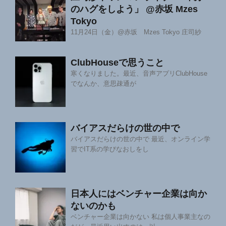
のハグをしよう」 @赤坂 Mzes
Tokyo
11月24日（金）@赤坂 Mzes Tokyo 庄司紗
ClubHouseで思うこと
寒くなりました。最近、音声アプリClubHouse
でなんか、意思疎通が
バイアスだらけの世の中で
バイアスだらけの世の中で 最近、オンライン学
習でIT系の学びなおしをし
日本人にはベンチャー企業は向か
ないのかも
ベンチャー企業は向かない 私は個人事業主なの