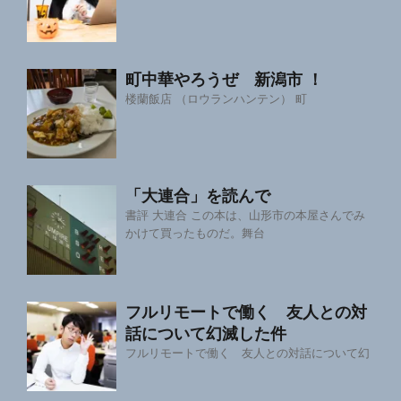
町中華やろうぜ 新潟市 ！
楼蘭飯店 （ロウランハンテン） 町
「大連合」を読んで
書評 大連合 この本は、山形市の本屋さんでみ
かけて買ったものだ。舞台
フルリモートで働く 友人との対
話について幻滅した件
フルリモートで働く 友人との対話について幻