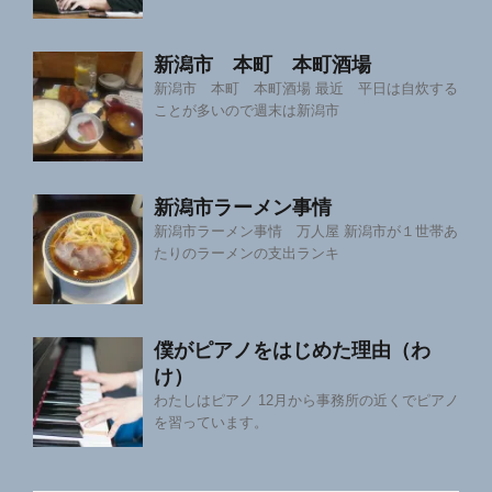
新潟市 本町 本町酒場
新潟市 本町 本町酒場 最近 平日は自炊する
ことが多いので週末は新潟市
新潟市ラーメン事情
新潟市ラーメン事情 万人屋 新潟市が１世帯あ
たりのラーメンの支出ランキ
僕がピアノをはじめた理由（わ
け）
わたしはピアノ 12月から事務所の近くでピアノ
を習っています。