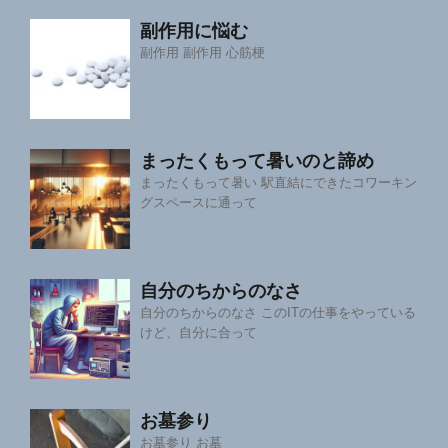
副作用に悩む
副作用 副作用 心筋梗
まったくもって暑いのと諦め
まったくもって暑い 駅直結にできたコワーキン
グスペースに通って
自分のちからのなさ
自分のちからのなさ このITの仕事をやっている
けど、自分に合って
お墓参り
お墓参り お墓