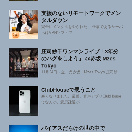
支援のないリモートワークでメン
タルダウン
完全にメンタルをやられた。 仕事であるサーバ
へはVPNソフトで
庄司紗千ワンマンライブ「3年分
のハグをしよう」 @赤坂 Mzes
Tokyo
11月24日（金）@赤坂 Mzes Tokyo 庄司紗
ClubHouseで思うこと
寒くなりました。最近、音声アプリClubHouse
でなんか、意思疎通が
バイアスだらけの世の中で