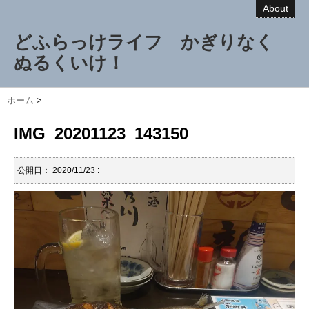
About
どふらっけライフ かぎりなく
ぬるくいけ！
ホーム
>
IMG_20201123_143150
公開日：
2020/11/23
: