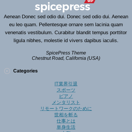
Aenean Donec sed odio dui. Donec sed odio dui. Aenean
eu leo quam. Pellentesque ornare sem lacinia quam
venenatis vestibulum. Curabitur blandit tempus porttitor
ligula nibhes, molestie id vivers dapibus iaculis.
SpicePress Theme
Chestnut Road, California (USA)
Categories
IT業界引退
スポーツ
ピアノ
メンタリスト
リモートワークのために
世相を斬る
仕事とは
単身生活