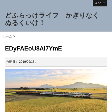
About
どふらっけライフ かぎりなく
ぬるくいけ！
ホーム
>
EDyFAEoU8AI7YmE
公開日：
2019/09/18
: