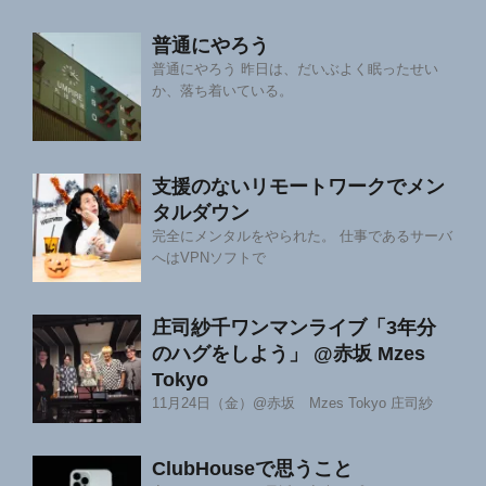
普通にやろう
普通にやろう 昨日は、だいぶよく眠ったせい
か、落ち着いている。
支援のないリモートワークでメン
タルダウン
完全にメンタルをやられた。 仕事であるサーバ
へはVPNソフトで
庄司紗千ワンマンライブ「3年分
のハグをしよう」 @赤坂 Mzes
Tokyo
11月24日（金）@赤坂 Mzes Tokyo 庄司紗
ClubHouseで思うこと