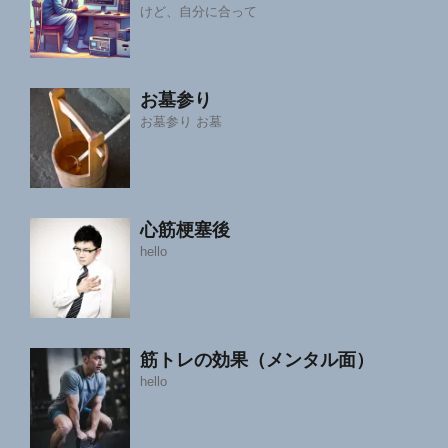
けど、自分に合って
お墓参り
お墓参り お墓
心筋梗塞後
hello
筋トレの効果（メンタル面）
hello