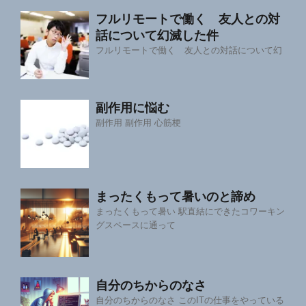
フルリモートで働く 友人との対
話について幻滅した件
フルリモートで働く 友人との対話について幻
副作用に悩む
副作用 副作用 心筋梗
まったくもって暑いのと諦め
まったくもって暑い 駅直結にできたコワーキン
グスペースに通って
自分のちからのなさ
自分のちからのなさ このITの仕事をやっている