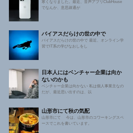
寒くなりました。最近、音声アプリClubHouse
でなんか、意思疎通が
バイアスだらけの世の中で
バイアスだらけの世の中で 最近、オンライン学
習でIT系の学びなおしをし
日本人にはベンチャー企業は向か
ないのかも
ベンチャー企業は向かない 私は個人事業主なの
だが、最近思い出すのは、以
山形市にて秋の気配
山形市にて 今は、山形市のコワーキングスペ
ースでこれを書いています。