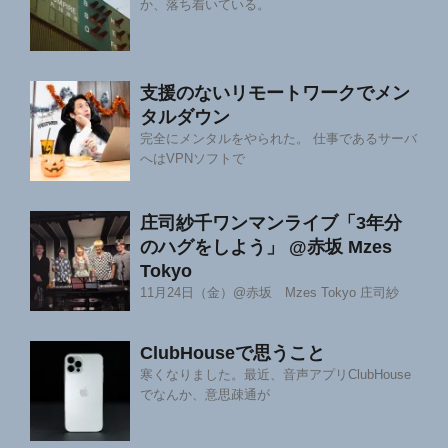
か、落ち着いている。
支援のないリモートワークでメン
タルダウン
完全にメンタルをやられた。 仕事であるサーバ
へはVPNソフトで
庄司紗千ワンマンライブ「3年分
のハグをしよう」 @赤坂 Mzes
Tokyo
11月24日（金）@赤坂 Mzes Tokyo 庄司紗
ClubHouseで思うこと
寒くなりました。最近、音声アプリClubHouse
でなんか、意思疎通が