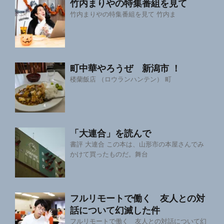
竹内まりやの特集番組を見て
竹内まりやの特集番組を見て 竹内ま
町中華やろうぜ 新潟市 ！
楼蘭飯店 （ロウランハンテン） 町
「大連合」を読んで
書評 大連合 この本は、山形市の本屋さんでみ
かけて買ったものだ。舞台
フルリモートで働く 友人との対
話について幻滅した件
フルリモートで働く 友人との対話について幻