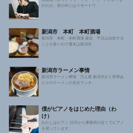
のだが、世の中にはリモートワ
新潟市 本町 本町酒場
新潟市 本町 本町酒場 最近 平日は自炊する
ことが多いので週末は新潟市
新潟市ラーメン事情
新潟市ラーメン事情 万人屋 新潟市が１世帯あ
たりのラーメンの支出ランキ
僕がピアノをはじめた理由（わ
け）
わたしはピアノ 12月から事務所の近くでピアノ
を習っています。