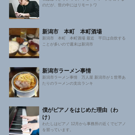
のだが、世の中にはリモートワ
新潟市 本町 本町酒場
新潟市 本町 本町酒場 最近 平日は自炊する
ことが多いので週末は新潟市
新潟市ラーメン事情
新潟市ラーメン事情 万人屋 新潟市が１世帯あ
たりのラーメンの支出ランキ
僕がピアノをはじめた理由（わ
け）
わたしはピアノ 12月から事務所の近くでピアノ
を習っています。