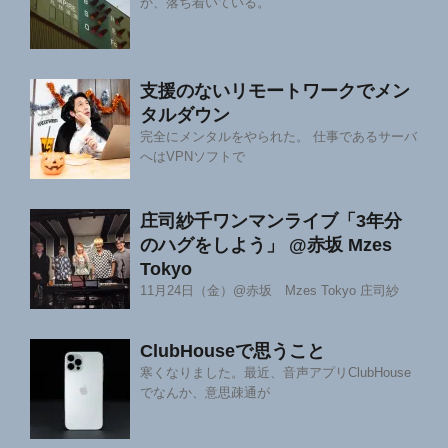
か、落ち着いている。
支援のないリモートワークでメン
タルダウン
完全にメンタルをやられた。 仕事であるサーバ
へはVPNソフトで
庄司紗千ワンマンライブ「3年分
のハグをしよう」 @赤坂 Mzes
Tokyo
11月24日（金）@赤坂 Mzes Tokyo 庄司紗
ClubHouseで思うこと
寒くなりました。最近、音声アプリClubHouse
でなんか、意思疎通が