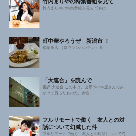
竹内まりやの特集番組を見て
竹内まりやの特集番組を見て 竹内ま
町中華やろうぜ 新潟市 ！
楼蘭飯店 （ロウランハンテン） 町
「大連合」を読んで
書評 大連合 この本は、山形市の本屋さんでみ
かけて買ったものだ。舞台
フルリモートで働く 友人との対
話について幻滅した件
フルリモートで働く 友人との対話について幻