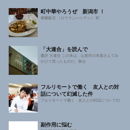
町中華やろうぜ 新潟市 ！
楼蘭飯店 （ロウランハンテン） 町
「大連合」を読んで
書評 大連合 この本は、山形市の本屋さんでみ
かけて買ったものだ。舞台
フルリモートで働く 友人との対
話について幻滅した件
フルリモートで働く 友人との対話について幻
副作用に悩む