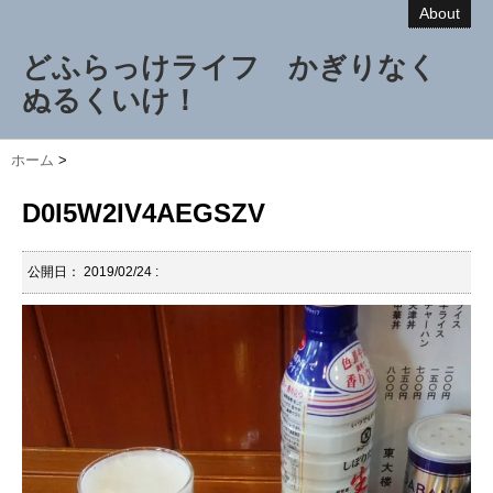
About
どふらっけライフ かぎりなく
ぬるくいけ！
ホーム
>
D0I5W2IV4AEGSZV
公開日：
2019/02/24
: