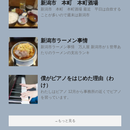
新潟市 本町 本町酒場
新潟市 本町 本町酒場 最近 平日は自炊する
ことが多いので週末は新潟市
新潟市ラーメン事情
新潟市ラーメン事情 万人屋 新潟市が１世帯あ
たりのラーメンの支出ランキ
僕がピアノをはじめた理由（わ
け）
わたしはピアノ 12月から事務所の近くでピアノ
を習っています。
→もっと見る