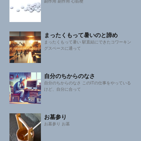
副作用 副作用 心筋梗
まったくもって暑いのと諦め
まったくもって暑い 駅直結にできたコワーキン
グスペースに通って
自分のちからのなさ
自分のちからのなさ このITの仕事をやっている
けど、自分に合って
お墓参り
お墓参り お墓