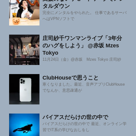
タルダウン
完全にメンタルをやられた。 仕事であるサーバ
へはVPNソフトで
庄司紗千ワンマンライブ「3年分
のハグをしよう」 @赤坂 Mzes
Tokyo
11月24日（金）@赤坂 Mzes Tokyo 庄司紗
ClubHouseで思うこと
寒くなりました。最近、音声アプリClubHouse
でなんか、意思疎通が
バイアスだらけの世の中で
バイアスだらけの世の中で 最近、オンライン学
習でIT系の学びなおしをし