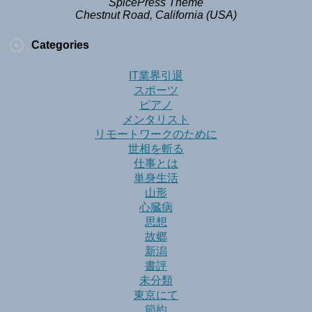
SpicePress Theme
Chestnut Road, California (USA)
Categories
IT業界引退
スポーツ
ピアノ
メンタリスト
リモートワークのために
世相を斬る
仕事とは
単身生活
山形
心臓病
思想
故郷
新潟
書評
未分類
東京にて
節約