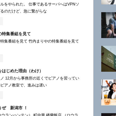
ルをやられた。 仕事であるサーバへはVPNソ
げるのだけど、急に繋がらな
の特集番組を見て
特集番組を見て 竹内まりやの特集番組を見て
をはじめた理由（わけ）
ノ 12月から事務所の近くでピアノを習ってい
のピアノ教室で、進みは遅い
うぜ 新潟市 ！
ロウランハンテン） 町中華 楼蘭飯店 （ロウラ