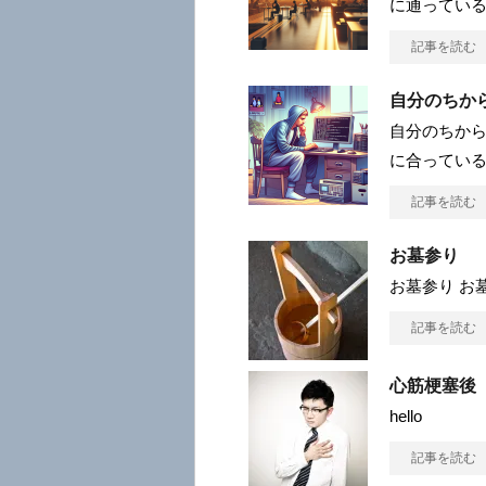
に通ってい
記事を読む
自分のちか
自分のちから
に合ってい
記事を読む
お墓参り
お墓参り お
記事を読む
心筋梗塞後
hello
記事を読む