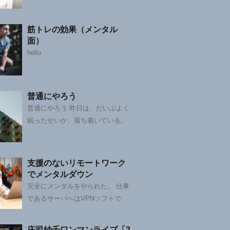
筋トレの効果（メンタル
面）
hello
普通にやろう
普通にやろう 昨日は、だいぶよく
眠ったせいか、落ち着いている。
支援のないリモートワーク
でメンタルダウン
完全にメンタルをやられた。 仕事
であるサーバへはVPNソフトで
庄司紗千ワンマンライブ「3