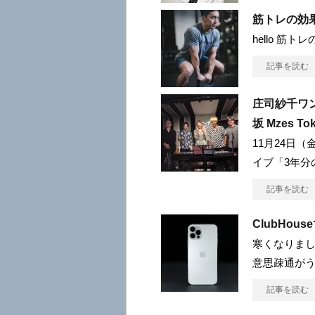
筋トレの効
hello 筋
記事を読む
庄司紗千ワ
坂 Mzes To
11月24日（
イブ「3年分
記事を読む
ClubHou
寒くなりまし
意思疎通がう
記事を読む