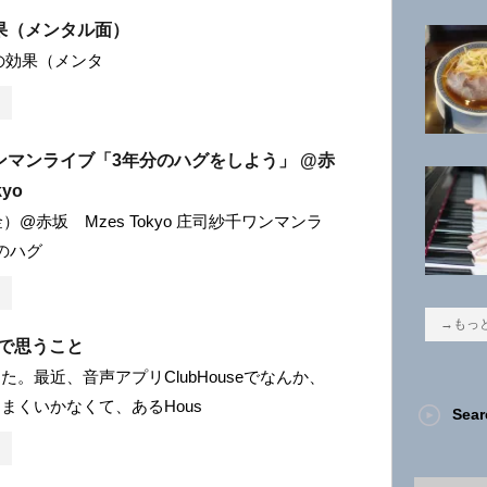
果（メンタル面）
トレの効果（メンタ
ンマンライブ「3年分のハグをしよう」 @赤
kyo
金）@赤坂 Mzes Tokyo 庄司紗千ワンマンラ
のハグ
→もっ
seで思うこと
た。最近、音声アプリClubHouseでなんか、
まくいかなくて、あるHous
Sear