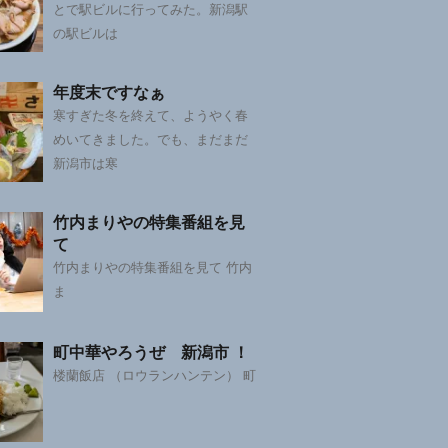
とで駅ビルに行ってみた。新潟駅
の駅ビルは
年度末ですなぁ
寒すぎた冬を終えて、ようやく春
めいてきました。でも、まだまだ
新潟市は寒
竹内まりやの特集番組を見
て
竹内まりやの特集番組を見て 竹内
ま
町中華やろうぜ 新潟市 ！
楼蘭飯店 （ロウランハンテン） 町