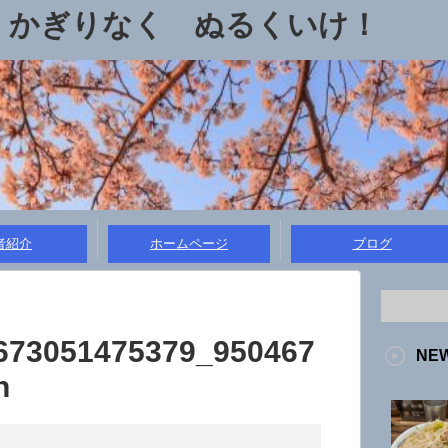
 かぎりなく ぬるくいけ！
者紹介
ホームページ
ブログ
673051475379_950467
NE
n