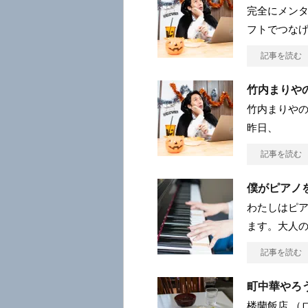
完全にメンタ
フトでつな
記事を読む
竹内まりや
竹内まりやの
昨日、
記事を読む
僕がピアノ
わたしはピア
ます。大人
記事を読む
町中華やろ
楼蘭飯店 （