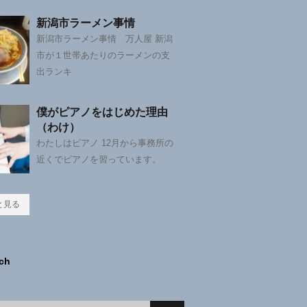
新潟市ラーメン事情
新潟市ラーメン事情 万人屋 新潟
市が１世帯あたりのラーメンの支
出ランキ
僕がピアノをはじめた理由
（わけ）
わたしはピアノ 12月から事務所の
近くでピアノを習っています。
と見る
ch