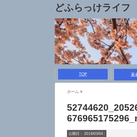
どふらっけライフ
TOP
著
ホーム
>
52744620_2052
676965175296_
公開日：
2019/03/04
: