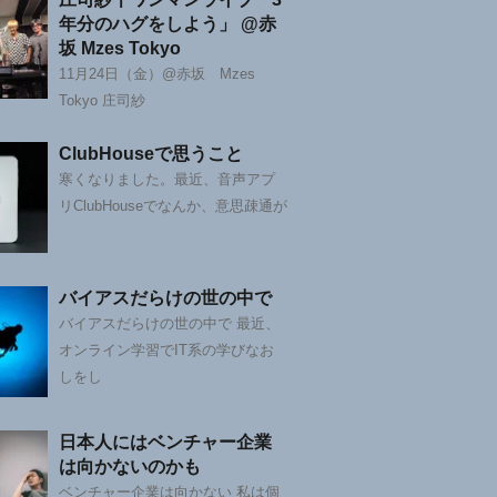
年分のハグをしよう」 @赤
坂 Mzes Tokyo
11月24日（金）@赤坂 Mzes
Tokyo 庄司紗
ClubHouseで思うこと
寒くなりました。最近、音声アプ
リClubHouseでなんか、意思疎通が
バイアスだらけの世の中で
バイアスだらけの世の中で 最近、
オンライン学習でIT系の学びなお
しをし
日本人にはベンチャー企業
は向かないのかも
ベンチャー企業は向かない 私は個