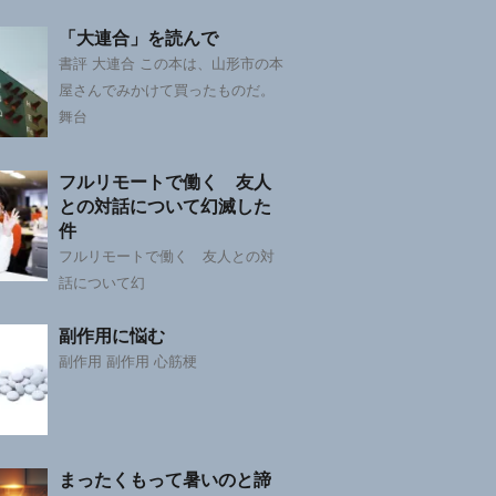
「大連合」を読んで
書評 大連合 この本は、山形市の本
屋さんでみかけて買ったものだ。
舞台
フルリモートで働く 友人
との対話について幻滅した
件
フルリモートで働く 友人との対
話について幻
副作用に悩む
副作用 副作用 心筋梗
まったくもって暑いのと諦