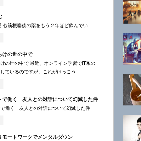
む
用 心筋梗塞後の薬をもう２年ほど飲んでい
らけの世の中で
けの世の中で 最近、オンライン学習でIT系の
をしているのですが、これがけっこう
トで働く 友人との対話について幻滅した件
トで働く 友人との対話について幻滅した件
リモートワークでメンタルダウン