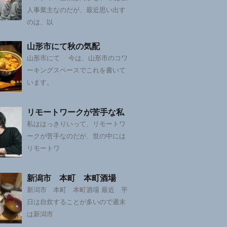
人事業主なのだが、最近思い出す
のは、以
山形市にて秋の気配
山形市にて 今は、山形市のコワ
ーキングスペースでこれを書いて
います。
リモートワークが苦手な私
私ははっきりいって、リモートワ
ークが苦手なのだが、世の中には
リモートワ
新潟市 本町 本町酒場
新潟市 本町 本町酒場 最近 平
日は自炊することが多いので週末
は新潟市