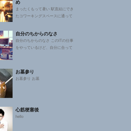
め
まったくもって暑い 駅直結にでき
たコワーキングスペースに通って
自分のちからのなさ
自分のちからのなさ このITの仕事
をやっているけど、自分に合って
お墓参り
お墓参り お墓
心筋梗塞後
hello