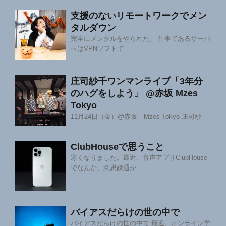
支援のないリモートワークでメン
タルダウン
完全にメンタルをやられた。 仕事であるサーバ
へはVPNソフトで
庄司紗千ワンマンライブ「3年分
のハグをしよう」 @赤坂 Mzes
Tokyo
11月24日（金）@赤坂 Mzes Tokyo 庄司紗
ClubHouseで思うこと
寒くなりました。最近、音声アプリClubHouse
でなんか、意思疎通が
バイアスだらけの世の中で
バイアスだらけの世の中で 最近、オンライン学