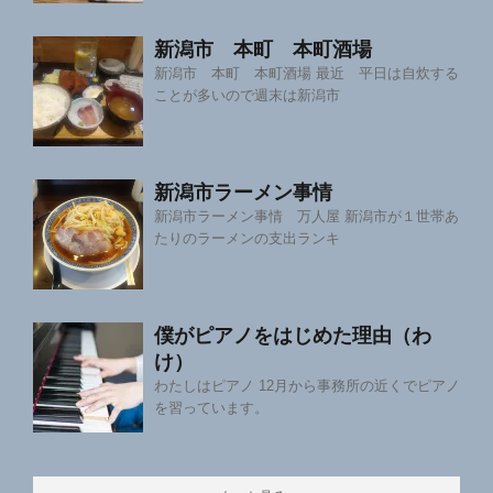
新潟市 本町 本町酒場
新潟市 本町 本町酒場 最近 平日は自炊する
ことが多いので週末は新潟市
新潟市ラーメン事情
新潟市ラーメン事情 万人屋 新潟市が１世帯あ
たりのラーメンの支出ランキ
僕がピアノをはじめた理由（わ
け）
わたしはピアノ 12月から事務所の近くでピアノ
を習っています。