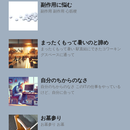
副作用に悩む
副作用 副作用 心筋梗
まったくもって暑いのと諦め
まったくもって暑い 駅直結にできたコワーキン
グスペースに通って
自分のちからのなさ
自分のちからのなさ このITの仕事をやっている
けど、自分に合って
お墓参り
お墓参り お墓