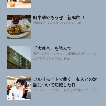
町中華やろうぜ 新潟市 ！
楼蘭飯店 （ロウランハンテン） 町
「大連合」を読んで
書評 大連合 この本は、山形市の本屋さんでみ
かけて買ったものだ。舞台
フルリモートで働く 友人との対
話について幻滅した件
フルリモートで働く 友人との対話について幻