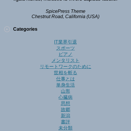
SpicePress Theme
Chestnut Road, California (USA)
Categories
IT業界引退
スポーツ
ピアノ
メンタリスト
リモートワークのために
世相を斬る
仕事とは
単身生活
山形
心臓病
思想
故郷
新潟
書評
未分類