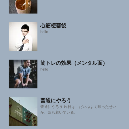
心筋梗塞後
hello
筋トレの効果（メンタル面）
hello
普通にやろう
普通にやろう 昨日は、だいぶよく眠ったせい
か、落ち着いている。